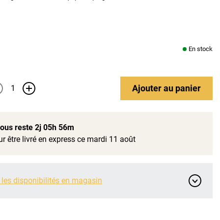
En stock
Ajouter
au panier
+
 vous reste
2j 05h 56m
r être livré en express ce mardi 11 août
 les disponibilités en magasin