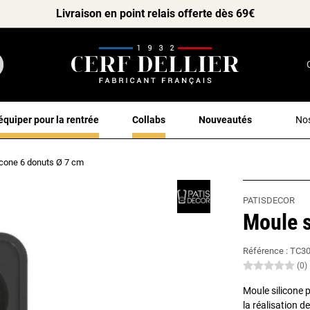
Livraison en point relais offerte dès 69€
équiper pour la rentrée
Collabs
Nouveautés
Nos
icone 6 donuts Ø 7 cm
PATISDECOR
Moule s
Référence :
TC3
(0)
Moule silicone 
la réalisation d