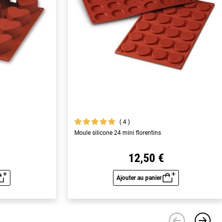
4
Moule silicone 24 mini florentins
12,50 €
Ajouter au panier
u rapide
Aperçu rapide