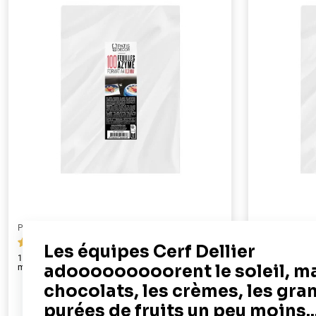
PATISDECOR
PATISDECOR
69
100 feuilles azyme alimentaires A4 - épaisseur 0,3
50 feuilles az
mm
22,90 €