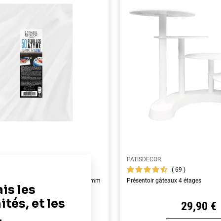
PATISDECOR
119
69
yme alimentaires A4 - épaisseur 0,6 mm
Présentoir gâteaux 4 étages
19,90 €
29,90 €