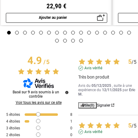
22,90 €
Ajouter au panier
Aperçu rapide
4.9
5
/
5
/
5
Avis vérifié
Très bon produit
Avis du
05/12/2025
, suite à une
expérience du
12/11/2025
par
Eric
Basé sur
9
avis soumis à un
M.
contrôle
Voir tous les avis sur ce site
Utile
(0)
Signaler
5
étoiles
8
4
étoiles
1
5
/
5
3
étoiles
0
Avis vérifié
2
étoiles
0