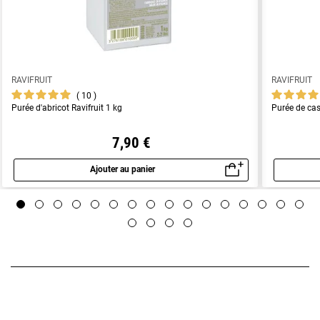
RAVIFRUIT
RAVIFRUIT
10
Purée d'abricot Ravifruit 1 kg
Purée de cas
7,90 €
Ajouter au panier
Aperçu rapide