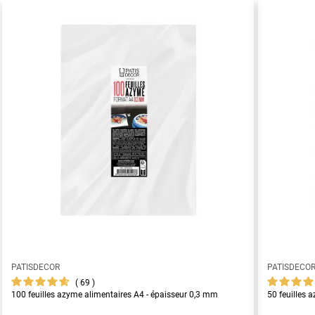
PATISDECOR
PATISDECO
69
100 feuilles azyme alimentaires A4 - épaisseur 0,3 mm
50 feuilles 