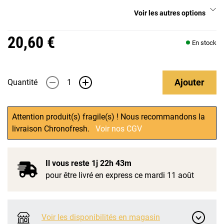
Voir les autres options
20,60 €
En stock
Ajouter
Quantité
-
+
Attention produit(s) fragile(s) ! Nous recommandons la
livraison Chronofresh.
Voir nos CGV
Il vous reste
1j 22h 43m
pour être livré en express ce mardi 11 août
Voir les disponibilités en magasin