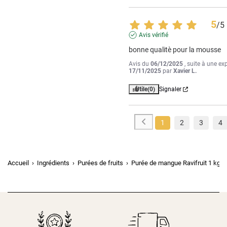
5
/
5
Avis vérifié
bonne qualitè pour la mousse
Avis du
06/12/2025
, suite à une ex
17/11/2025
par
Xavier L.
Utile
(0)
Signaler
1
2
3
4
Accueil
Ingrédients
Purées de fruits
Purée de mangue Ravifruit 1 kg