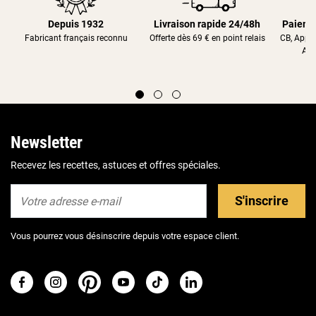
Depuis 1932
Livraison rapide 24/48h
Paieme
Fabricant français reconnu
Offerte dès 69 € en point relais
CB, Appl
Alm
Newsletter
Recevez les recettes, astuces et offres spéciales.
S'inscrire
Vous pourrez vous désinscrire depuis votre espace client.