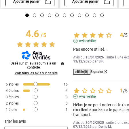
Ajouter au panier
Ajouter au panier
Aperçu rapide
Aperçu rapide
4.6
4
/
5
/
5
Avis vérifié
Pas encore utilisé...
Avis du
13/01/2026
, suite à une ex
13/12/2025
par
S.F.
Basé sur
21
avis soumis à un
contrôle
Utile
(0)
Signaler
Voir tous les avis sur ce site
5
étoiles
16
1
/
5
4
étoiles
4
Avis vérifié
3
étoiles
0
2
étoiles
0
Hélas je ne peut noter cette (su
excellente purée car le pack a ex
1
étoile
1
transport.
Trier les avis
Avis du
30/12/2025
, suite à une ex
07/12/2025
par
Denis M.