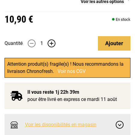
Voir les autres options
10,90 €
En stock
Ajouter
Quantité
-
+
Attention produit(s) fragile(s) ! Nous recommandons la
livraison Chronofresh.
Voir nos CGV
Il vous reste
1j 22h 39m
pour être livré en express ce mardi 11 août
Voir les disponibilités en magasin