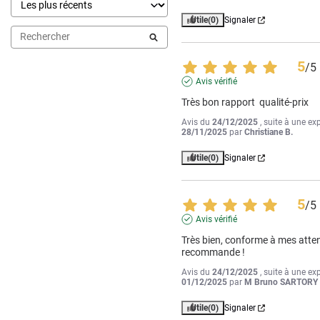
Utile
(0)
Signaler
5
/
5
Avis vérifié
Très bon rapport  qualité-prix
Avis du
24/12/2025
, suite à une ex
28/11/2025
par
Christiane B.
Utile
(0)
Signaler
5
/
5
Avis vérifié
Très bien, conforme à mes attent
recommande !
Avis du
24/12/2025
, suite à une ex
01/12/2025
par
M Bruno SARTORY 
Utile
(0)
Signaler