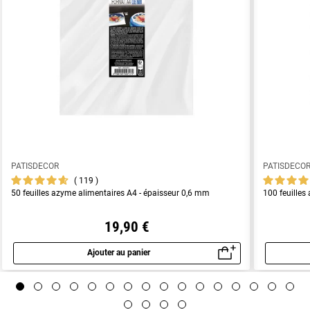
PATISDECOR
PATISDECO
119
50 feuilles azyme alimentaires A4 - épaisseur 0,6 mm
100 feuilles
19,90 €
Ajouter au panier
Aperçu rapide