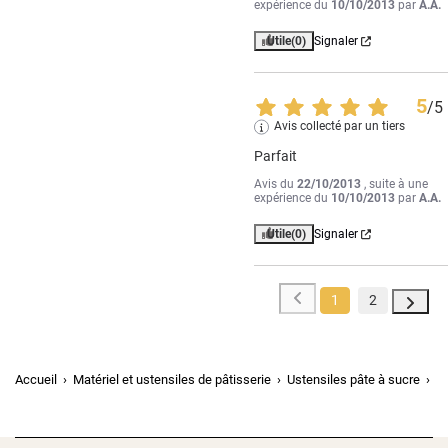
expérience du
10/10/2013
par
A.A.
Utile
(0)
Signaler
5
/
5
Avis collecté par un tiers
Parfait
Avis du
22/10/2013
, suite à une
expérience du
10/10/2013
par
A.A.
Utile
(0)
Signaler
1
2
Accueil
Matériel et ustensiles de pâtisserie
Ustensiles pâte à sucre
Dé