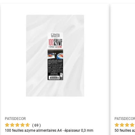
PATISDECOR
PATISDECO
69
100 feuilles azyme alimentaires A4 - épaisseur 0,3 mm
50 feuilles 