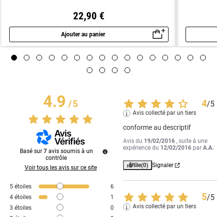
22,90 €
Ajouter au panier
Aperçu rapide
4.9
4
/
5
/
5
Avis collecté par un tiers
conforme au descriptif
Avis du
19/02/2016
, suite à une
expérience du
12/02/2016
par
A.A.
Basé sur
7
avis soumis à un
contrôle
Utile
(0)
Signaler
Voir tous les avis sur ce site
5
étoiles
6
5
/
5
4
étoiles
1
Avis collecté par un tiers
3
étoiles
0