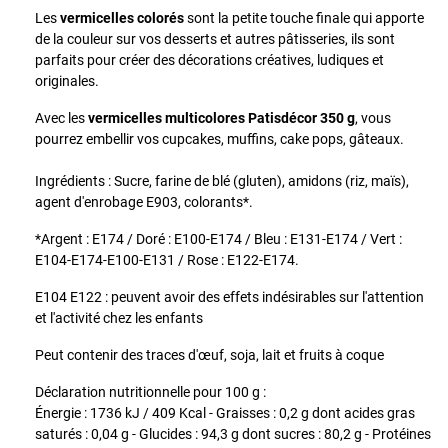
Les
vermicelles colorés
sont la petite touche finale qui apporte
de la couleur sur vos desserts et autres pâtisseries, ils sont
parfaits pour créer des décorations créatives, ludiques et
originales.
Avec les
vermicelles multicolores Patisdécor 350 g
, vous
pourrez embellir vos cupcakes, muffins, cake pops, gâteaux.
Ingrédients : Sucre, farine de blé (gluten), amidons (riz, maïs),
agent d'enrobage E903, colorants*.
*Argent : E174 / Doré : E100-E174 / Bleu : E131-E174 / Vert :
E104-E174-E100-E131 / Rose : E122-E174.
E104 E122 : peuvent avoir des effets indésirables sur l'attention
et l'activité chez les enfants
Peut contenir des traces d'œuf, soja, lait et fruits à coque
Déclaration nutritionnelle pour 100 g :
Énergie : 1736 kJ / 409 Kcal - Graisses : 0,2 g dont acides gras
saturés : 0,04 g - Glucides : 94,3 g dont sucres : 80,2 g - Protéines