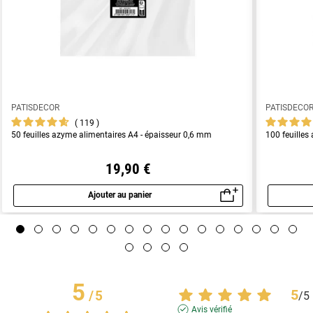
PATISDECOR
PATISDECO
119
50 feuilles azyme alimentaires A4 - épaisseur 0,6 mm
100 feuilles
19,90 €
Ajouter au panier
Aperçu rapide
5
5
/
5
/
5
Avis vérifié