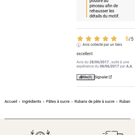
poudre au 
pinceau afin de 
rehausser les 
détails du motif.
5
/
5
Avis collecté par un tiers
excellent
Avis du
28/06/2017
, suite à une
expérience du
08/06/2017
par
A.A.
Utile
(0)
Signaler
Accueil
Ingrédients
Pâtes à sucre
Rubans de pâte à sucre
Ruban pâ