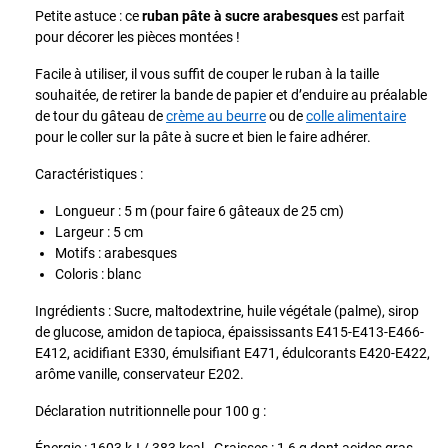
Petite astuce : ce
ruban pâte à sucre arabesques
est parfait
pour décorer les pièces montées !
Facile à utiliser, il vous suffit de couper le ruban à la taille
souhaitée, de retirer la bande de papier et d’enduire au préalable
de tour du gâteau de
crème au beurre
ou de
colle alimentaire
pour le coller sur la pâte à sucre et bien le faire adhérer.
Caractéristiques :
Longueur : 5 m (pour faire 6 gâteaux de 25 cm)
Largeur : 5 cm
Motifs : arabesques
Coloris : blanc
Ingrédients : Sucre, maltodextrine, huile végétale (palme), sirop
de glucose, amidon de tapioca, épaississants E415-E413-E466-
E412, acidifiant E330, émulsifiant E471, édulcorants E420-E422,
arôme vanille, conservateur E202.
Déclaration nutritionnelle pour 100 g :
Énergie : 1603 kJ / 383 kcal - Graisses : 1,6 g dont acides gras