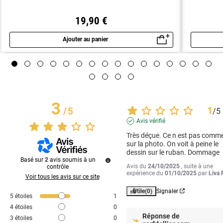
19,90 €
Ajouter au panier
Aperçu rapide
3
1
/
5
/
5
Avis vérifié
Très déçue. Ce n est pas comme
sur la photo. On voit à peine le 
dessin sur le ruban. Dommage
Basé sur
2
avis soumis à un
Avis du
24/10/2025
, suite à une
contrôle
expérience du
01/10/2025
par
Liva 
Voir tous les avis sur ce site
Utile
(0)
Signaler
5
étoiles
1
4
étoiles
0
Réponse de
3
étoiles
0