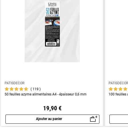
PATISDECOR
PATISDECO
119
50 feuilles azyme alimentaires A4 - épaisseur 0,6 mm
100 feuilles
19,90 €
Ajouter au panier
Aperçu rapide