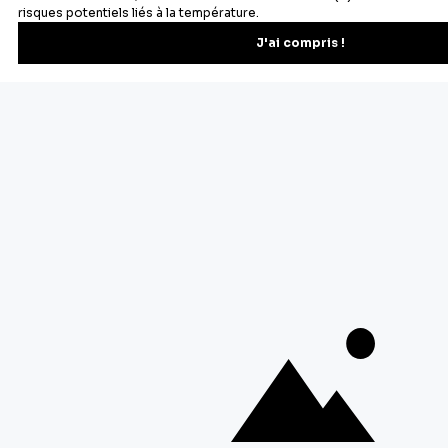
Newsletter
Recevez les recettes, astuces et offres spéciales.
S'inscrire
Vous pourrez vous désinscrire depuis votre espace client.
À propos de Cerf Dellier
Votre commande
Guides et conseil
Contactez notre service client