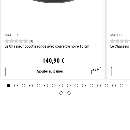
MATFER
MATFER
(0)
Le Chasseur cocotte ronde avec couvercle noire 16 cm
Le Chasseur 
140,90 €
Ajouter au panier
Aperçu rapide