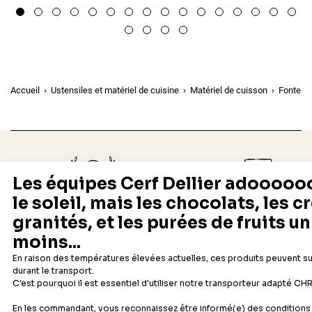
Accueil
Ustensiles et matériel de cuisine
Matériel de cuisson
Fonte cu
Depuis 1932
Livraison rapide 24/48
Fabricant français reconnu
Offerte dès 69 € en point rela