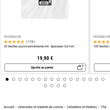
PATISDECOR
PATISDECO
119
50 feuilles azyme alimentaires A4 - épaisseur 0,6 mm
100 feuilles
19,90 €
Ajouter au panier
Aperçu rapide
Accueil
Ustensiles et matériel de cuisine
Cafetières et théières
Théiè