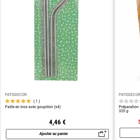
PATISDECOR
PATISDECO
1
Paille en inox avec goupillon (x4)
Préparation
320 g
4,46 €
Ajouter au panier
Aperçu rapide