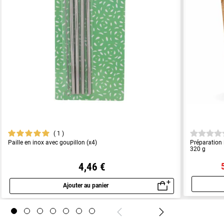
1
Paille en inox avec goupillon (x4)
Préparation
320 g
4,46 €
Ajouter au panier
Aperçu rapide