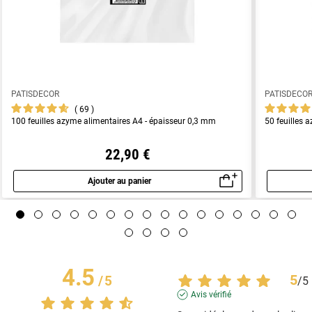
PATISDECOR
PATISDECO
69
100 feuilles azyme alimentaires A4 - épaisseur 0,3 mm
50 feuilles 
22,90 €
Ajouter au panier
Aperçu rapide
4.5
5
/
5
/
5
Avis vérifié