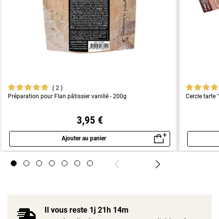
2
Préparation pour Flan pâtissier vanillé - 200g
Cercle tarte 
3,95 €
Ajouter au panier
Aperçu rapide
Il vous reste
1j 21h 14m