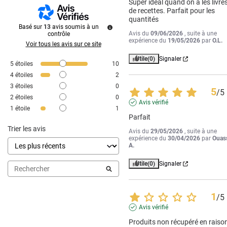
Super idéal quand on a les livres
de recettes. Parfait pour les 
quantités
Basé sur
13
avis soumis à un
Avis du
09/06/2026
, suite à une
contrôle
expérience du
19/05/2026
par
O.L.
Voir tous les avis sur ce site
Utile
(0)
Signaler
5
étoiles
10
4
étoiles
2
3
étoiles
0
5
/
5
2
étoiles
0
Avis vérifié
1
étoile
1
Parfait
Trier les avis
Avis du
29/05/2026
, suite à une
expérience du
30/04/2026
par
Ouass
A.
Utile
(0)
Signaler
1
/
5
Avis vérifié
Produits non récupéré en raison