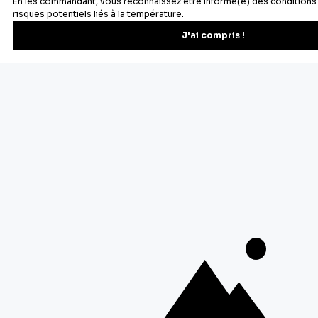
À propos de Cerf Dellier
Votre commande
Guides et conseil
Contactez notre service client
© 2026 Cerf Dellier
•
Mentions légales
•
Conditions générales de ventes
•
Personnaliser les cookies