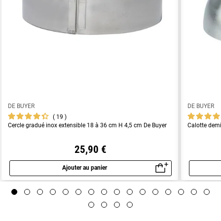
DE BUYER
DE BUYER
19
Cercle gradué inox extensible 18 à 36 cm H 4,5 cm De Buyer
Calotte dem
25,90 €
Ajouter au panier
Aperçu rapide