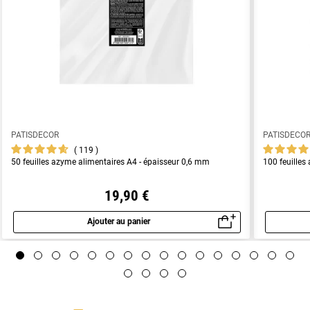
PATISDECOR
PATISDECO
119
50 feuilles azyme alimentaires A4 - épaisseur 0,6 mm
100 feuilles
19,90 €
Ajouter au panier
Aperçu rapide