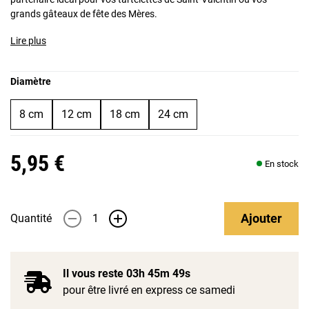
grands gâteaux de fête des Mères.
Lire plus
Diamètre
8 cm
12 cm
18 cm
24 cm
5,95 €
En stock
Ajouter
Quantité
-
+
Il vous reste
03h 45m 49s
pour être livré en express ce samedi