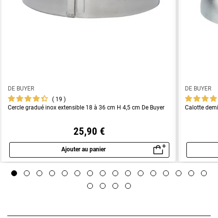
DE BUYER
DE BUYER
19
Cercle gradué inox extensible 18 à 36 cm H 4,5 cm De Buyer
Calotte dem
25,90 €
Ajouter au panier
Aperçu rapide