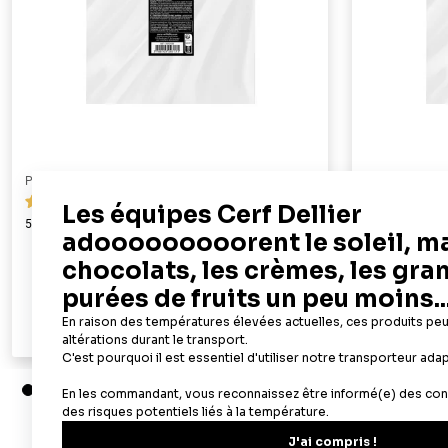
PATISDECOR
PATISDECOR
119
50 feuilles azyme alimentaires A4 - épaisseur 0,6 mm
100 feuilles az
mm
19,90 €
Ajouter au panier
Aperçu rapide