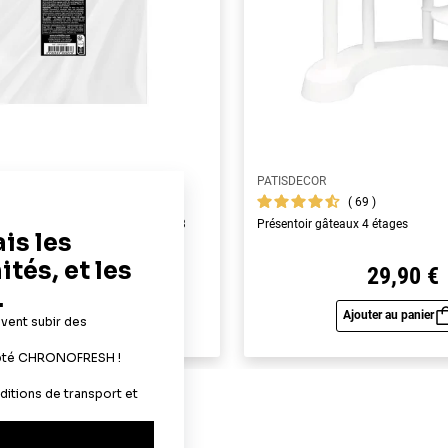
PATISDECOR
69
69
yme alimentaires A4 - épaisseur 0,3
Présentoir gâteaux 4 étages
22,90 €
29,90 €
Ajouter au panier
Ajouter au panier
Aperçu rapide
Aperç