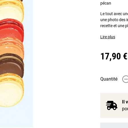
pécan
Le tout avec un
une photo des i
recette et une p
Lire plus
17,90 €
Quantité
-
Il
pou