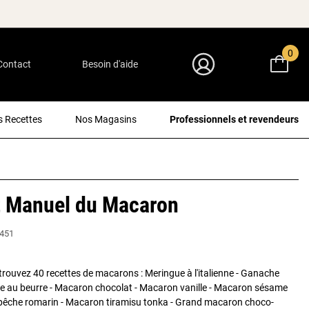
0
Contact
Besoin d'aide
Mon Compte
 Recettes
Nos Magasins
Professionnels et revendeurs
t Manuel du Macaron
451
etrouvez 40 recettes de macarons : Meringue à l'italienne - Ganache
e au beurre - Macaron chocolat - Macaron vanille - Macaron sésame
 pêche romarin - Macaron tiramisu tonka - Grand macaron choco-