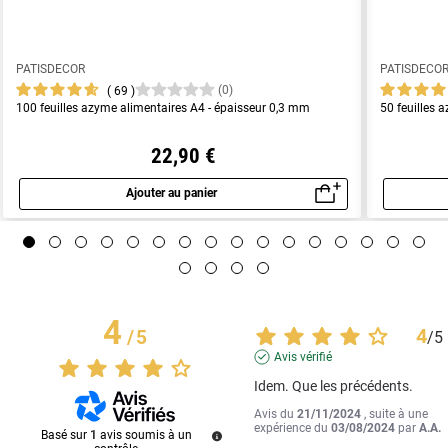
PATISDECOR
PATISDECO
(0)
69
100 feuilles azyme alimentaires A4 - épaisseur 0,3 mm
50 feuilles 
22,90 €
Ajouter au panier
Aperçu rapide
4
4
/
5
/
5
Avis vérifié
Idem. Que les précédents.
Avis du
21/11/2024
, suite à une
expérience du
03/08/2024
par
A.A.
Basé sur
1
avis soumis à un