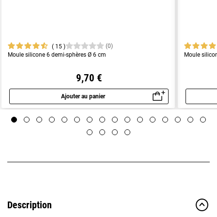
(0)
15
Moule silicone 6 demi-sphères Ø 6 cm
Moule silico
9,70 €
Ajouter au panier
Aperçu rapide
Description