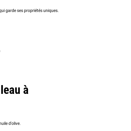
qui garde ses propriétés uniques.
m
leau à
uile d'olive.