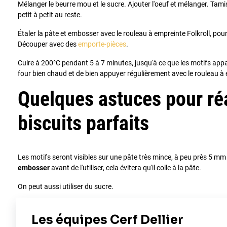
Mélanger le beurre mou et le sucre. Ajouter l'oeuf et mélanger. Tamise
petit à petit au reste.
Étaler la pâte et embosser avec le rouleau à empreinte Folkroll, pour
Découper avec des
emporte-pièces
.
Cuire à 200°C pendant 5 à 7 minutes, jusqu'à ce que les motifs appa
four bien chaud et de bien appuyer régulièrement avec le rouleau à
Quelques astuces pour réa
biscuits parfaits
Les motifs seront visibles sur une pâte très mince, à peu près 5 mm 
embosser
avant de l'utiliser, cela évitera qu'il colle à la pâte.
On peut aussi utiliser du sucre.
Ne pas hésiter à presser fermement le rouleau. Le motif est beau... al
plus qu'à découper les formes désirées les biscuits et bien les faire c
dessus.