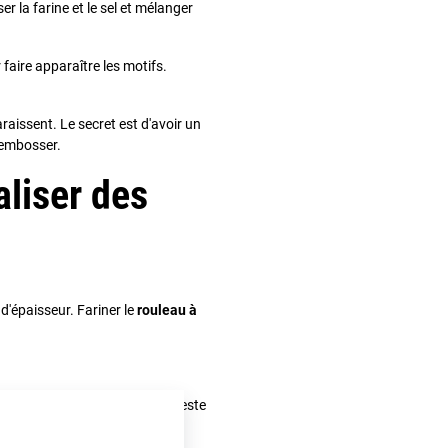
r la farine et le sel et mélanger
 faire apparaître les motifs.
raissent. Le secret est d'avoir un
 embosser.
liser des
d'épaisseur. Fariner le
rouleau à
ors félicitations ! Il ne vous reste
uire selon les instructions ci-