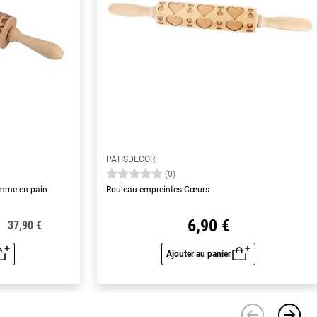
PATISDECOR
(0)
omme en pain
Rouleau empreintes Cœurs
6,90 €
37,90 €
Ajouter au panier
u rapide
Aperçu rapide