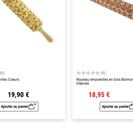
(0)
(0)
intes Coeurs
Rouleau empreintes en bois Bonh
d'épices
19,90 €
18,95 €
Ajouter au panier
Ajouter au panier
Aperçu rapide
Aperç