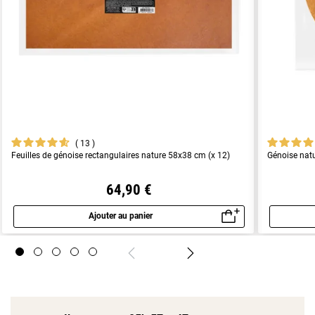
13
Feuilles de génoise rectangulaires nature 58x38 cm (x 12)
Génoise nat
64,90 €
Ajouter au panier
Aperçu rapide