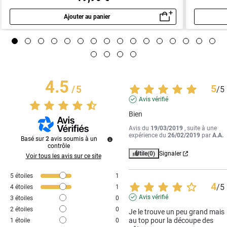
Ajouter au panier
Aperçu rapide
4.5
5
/
5
/
5
Avis vérifié
Bien
Avis du
19/03/2019
, suite à une
expérience du
26/02/2019
par
A.A.
Basé sur
2
avis soumis à un
contrôle
Utile
(0)
Signaler
Voir tous les avis sur ce site
5
étoiles
1
4
/
5
4
étoiles
1
Avis vérifié
3
étoiles
0
2
étoiles
0
Je le trouve un peu grand mais 
au top pour la découpe des 
1
étoile
0