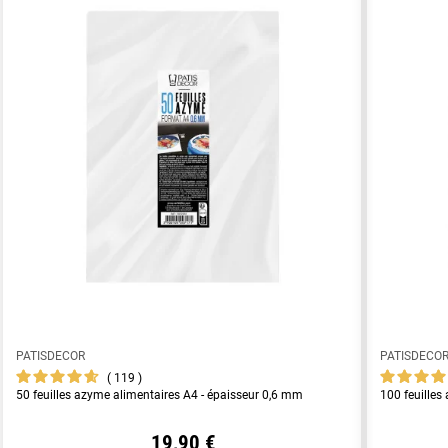
PATISDECOR
PATISDECO
119
50 feuilles azyme alimentaires A4 - épaisseur 0,6 mm
100 feuilles
19,90 €