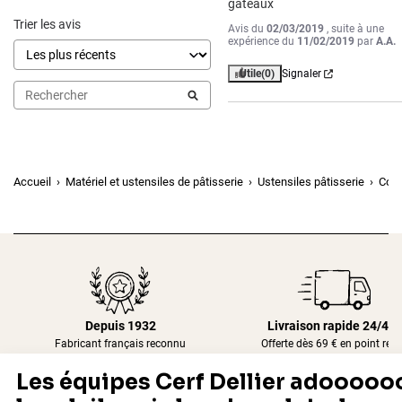
gâteaux
Trier les avis
Avis du
02/03/2019
, suite à une
expérience du
11/02/2019
par
A.A.
Utile
(0)
Signaler
Accueil
Matériel et ustensiles de pâtisserie
Ustensiles pâtisserie
Cout
Depuis 1932
Livraison rapide 24/48
Fabricant français reconnu
Offerte dès 69 € en point rela