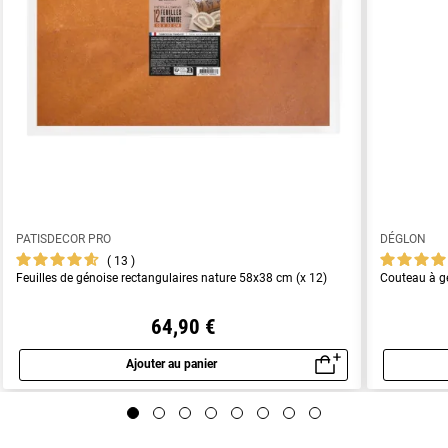
PATISDECOR PRO
DÉGLON
13
Feuilles de génoise rectangulaires nature 58x38 cm (x 12)
Couteau à g
64,90 €
Ajouter au panier
Aperçu rapide