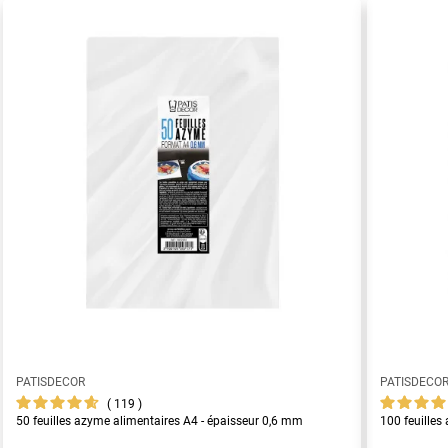
PATISDECOR
PATISDECO
119
50 feuilles azyme alimentaires A4 - épaisseur 0,6 mm
100 feuilles