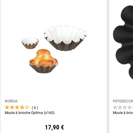
NORDIA
PATISDECO
6
Moule à brioche Optima (x160)
Moule à bri
17,90 €