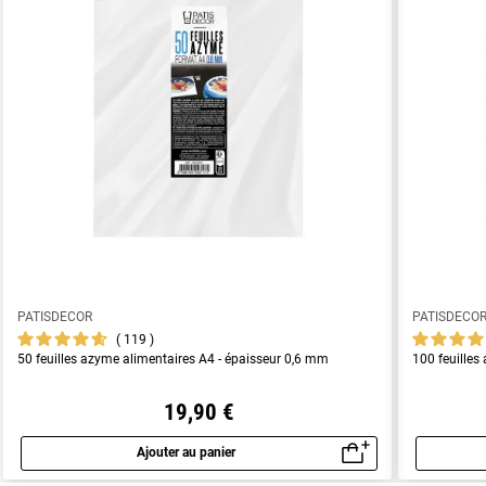
PATISDECOR
PATISDECO
119
50 feuilles azyme alimentaires A4 - épaisseur 0,6 mm
100 feuilles
19,90 €
Ajouter au panier
Aperçu rapide