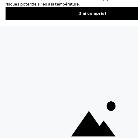
Newsletter
Recevez les recettes, astuces et offres spéciales.
S'inscrire
Vous pourrez vous désinscrire depuis votre espace client.
À propos de Cerf Dellier
Votre commande
Guides et conseil