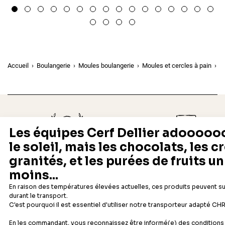
Accueil
Boulangerie
Moules boulangerie
Moules et cercles à pain
C
Depuis 1932
Livraison rapide 24/48
Fabricant français reconnu
Offerte dès 69 € en point rela