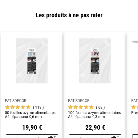
Les produits à ne pas rater
PATISDECOR
PATISDECOR
PAT
119
69
50 feuilles azyme alimentaires
100 feuilles azyme alimentaires
Pré
A4 - épaisseur 0,6 mm
A4 - épaisseur 0,3 mm
19,90 €
22,90 €