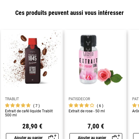
Ces produits peuvent aussi vous intéresser
TRABLIT
PATISDECOR
PAT
7
6
Extrait de café liquide Trablit
Extrait de rose - 50 ml
Arô
500 ml
28,90 €
7,00 €
Ajouter au panier
Ajouter au panier