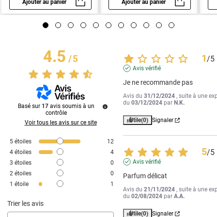
Ajouter au panier
Ajouter au panier
Aperçu rapide
Aperçu rapide
4.5
1
/
5
/
5
Avis vérifié
Je ne recommande pas
Avis du
31/12/2024
, suite à une ex
du
03/12/2024
par
N.K.
Basé sur
17
avis soumis à un
contrôle
Utile
(0)
Signaler
Voir tous les avis sur ce site
5
étoiles
12
5
/
5
4
étoiles
4
Avis vérifié
3
étoiles
0
2
étoiles
0
Parfum délicat
1
étoile
1
Avis du
21/11/2024
, suite à une ex
du
02/08/2024
par
A.A.
Trier les avis
Utile
(0)
Signaler