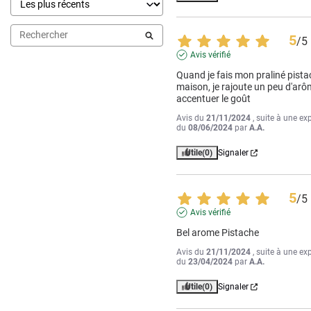
5
/
5
Avis vérifié
Quand je fais mon praliné pista
maison, je rajoute un peu d'arô
accentuer le goût
Avis du
21/11/2024
, suite à une ex
du
08/06/2024
par
A.A.
Utile
(0)
Signaler
5
/
5
Avis vérifié
Bel arome Pistache
Avis du
21/11/2024
, suite à une ex
du
23/04/2024
par
A.A.
Utile
(0)
Signaler