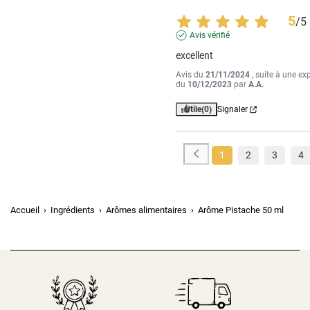
5
/
5
Avis vérifié
excellent
Avis du
21/11/2024
, suite à une ex
du
10/12/2023
par
A.A.
Utile
(0)
Signaler
1
2
3
4
Accueil
Ingrédients
Arômes alimentaires
Arôme Pistache 50 ml