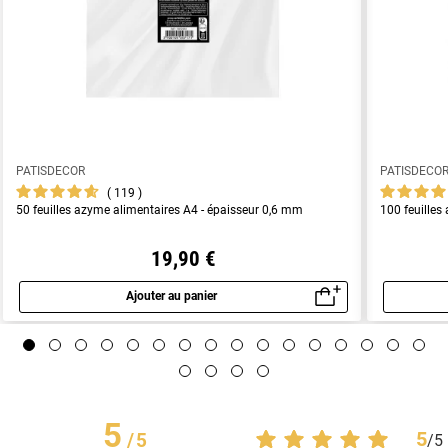
PATISDECOR
PATISDECO
119
50 feuilles azyme alimentaires A4 - épaisseur 0,6 mm
100 feuilles
19,90 €
Ajouter au panier
Aperçu rapide
5
5
/
5
/
5