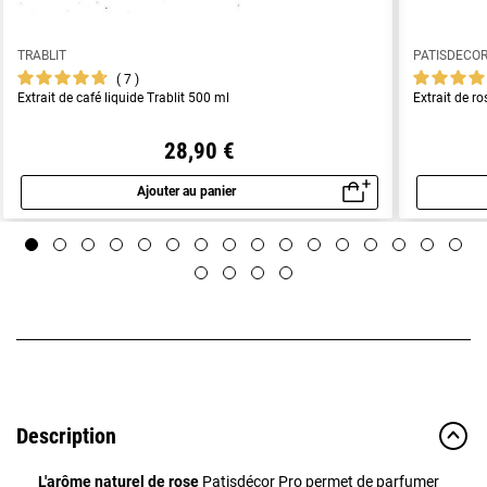
TRABLIT
PATISDECO
7
Extrait de café liquide Trablit 500 ml
Extrait de ro
28,90 €
Ajouter au panier
Aperçu rapide
Description
L'arôme naturel de rose
Patisdécor Pro permet de parfumer