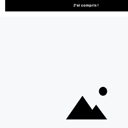
Vous pourrez vous désinscrire depuis votre espace client.
À propos de Cerf Dellier
Votre commande
Guides et conseil
Contactez notre service client