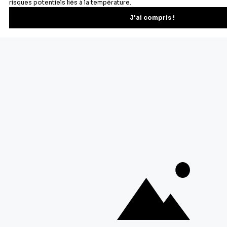
À propos de Cerf Dellier
Votre commande
Guides et conseil
Contactez notre service client
© 2026 Cerf Dellier
•
Mentions légales
•
Conditions générales de ventes
•
Personnaliser les cookies