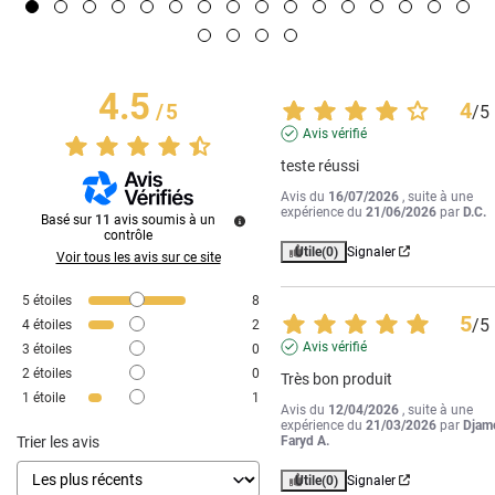
4.5
4
/
5
/
5
Avis vérifié
teste réussi
Avis du
16/07/2026
, suite à une
expérience du
21/06/2026
par
D.C.
Basé sur
11
avis soumis à un
contrôle
Utile
(0)
Signaler
Voir tous les avis sur ce site
5
étoiles
8
5
/
5
4
étoiles
2
Avis vérifié
3
étoiles
0
2
étoiles
0
Très bon produit
1
étoile
1
Avis du
12/04/2026
, suite à une
expérience du
21/03/2026
par
Djam
Trier les avis
Faryd A.
Utile
(0)
Signaler