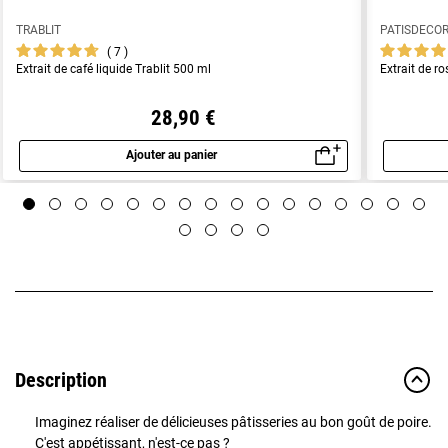
TRABLIT
PATISDECO
7
Extrait de café liquide Trablit 500 ml
Extrait de ro
28,90 €
Ajouter au panier
Aperçu rapide
Description
Imaginez réaliser de délicieuses pâtisseries au bon goût de poire.
C'est appétissant, n'est-ce pas ?