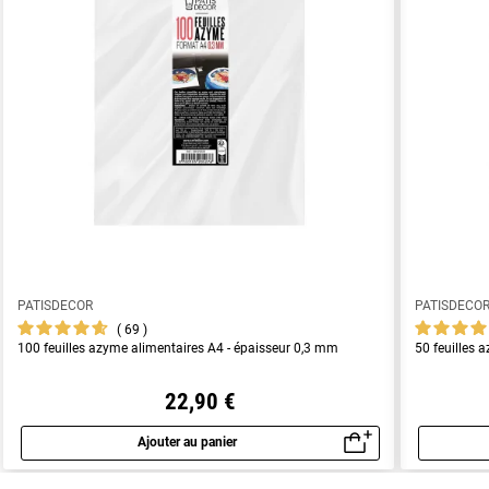
PATISDECOR
PATISDECO
69
100 feuilles azyme alimentaires A4 - épaisseur 0,3 mm
50 feuilles 
22,90 €
Ajouter au panier
Aperçu rapide