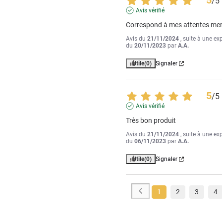
5
/
5
Avis vérifié
Correspond à mes attentes mer
Avis du
21/11/2024
, suite à une ex
du
20/11/2023
par
A.A.
Utile
(0)
Signaler
5
/
5
Avis vérifié
Très bon produit
Avis du
21/11/2024
, suite à une ex
du
06/11/2023
par
A.A.
Utile
(0)
Signaler
1
2
3
4