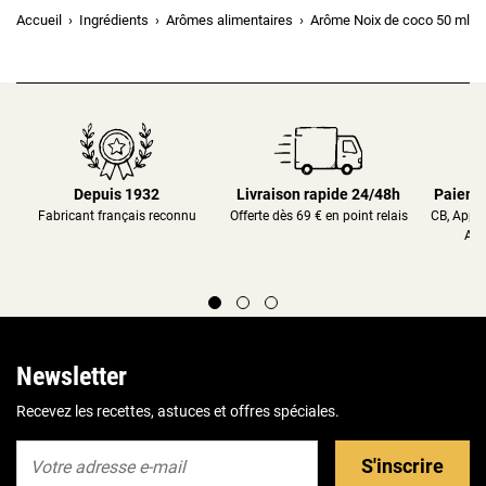
Accueil
Ingrédients
Arômes alimentaires
Arôme Noix de coco 50 ml
Depuis 1932
Livraison rapide 24/48h
Paieme
Fabricant français reconnu
Offerte dès 69 € en point relais
CB, Appl
Alm
Newsletter
Recevez les recettes, astuces et offres spéciales.
S'inscrire