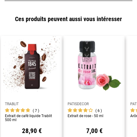
Ces produits peuvent aussi vous intéresser
TRABLIT
PATISDECOR
PAT
7
6
Extrait de café liquide Trablit
Extrait de rose - 50 ml
Arô
500 ml
28,90 €
7,00 €