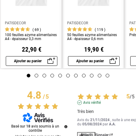
PATISDECOR
PATISDECOR
PAT
69
119
100 feuilles azyme alimentaires
50 feuilles azyme alimentaires
Pré
A4 - épaisseur 0,3 mm
A4 - épaisseur 0,6 mm
22,90 €
19,90 €
Ajouter au panier
Ajouter au panier
Aperçu rapide
Aperçu rapide
4.8
5
/
5
/
5
Avis vérifié
Très bien
Avis du
21/11/2024
, suite à une ex
du
05/08/2024
par
A.A.
Basé sur
18
avis soumis à un
contrôle
Utile
(0)
Signaler