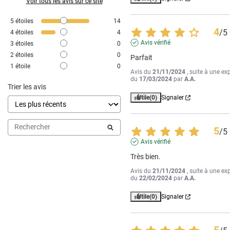
Voir tous les avis sur ce site
5
étoiles
14
4
/
5
4
étoiles
4
Avis vérifié
3
étoiles
0
2
étoiles
0
Parfait
1
étoile
0
Avis du
21/11/2024
, suite à une ex
du
17/03/2024
par
A.A.
Trier les avis
Utile
(0)
Signaler
5
/
5
Avis vérifié
Très bien.
Avis du
21/11/2024
, suite à une ex
du
22/02/2024
par
A.A.
Utile
(0)
Signaler