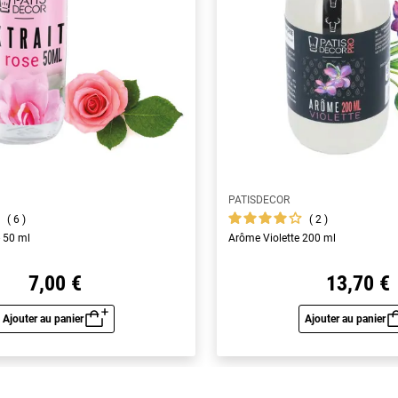
PATISDECOR
6
2
- 50 ml
Arôme Violette 200 ml
7,00 €
13,70 €
Ajouter au panier
Ajouter au panier
Aperçu rapide
Aperç