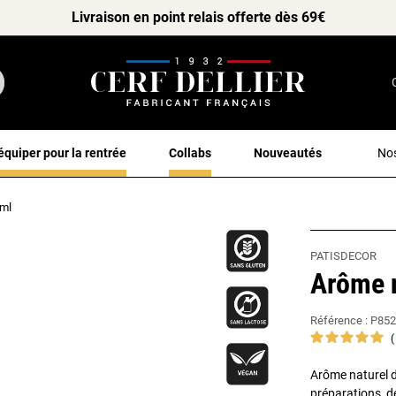
Livraison en point relais offerte dès 69€
équiper pour la rentrée
Collabs
Nouveautés
Nos
 ml
PATISDECOR
Arôme n
Référence :
P852
Arôme naturel d
préparations, d