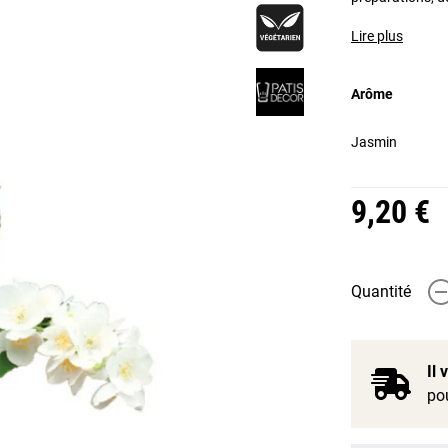
Lire plus
Arôme
Jasmin
9,20 €
Quantité
-
Il
pou