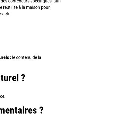
s des conteneurs spécifiques, afin
re réutilisé à la maison pour
s, etc.
urels :
le contenu de la
turel ?
ice.
mentaires ?