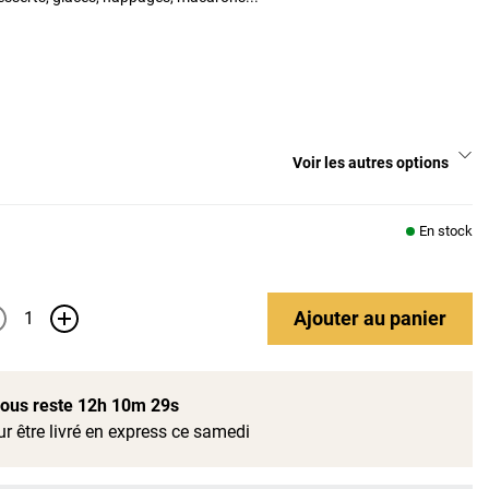
Voir les autres options
En stock
Ajouter
au panier
+
 vous reste
12h 10m 28s
r être livré en express ce samedi