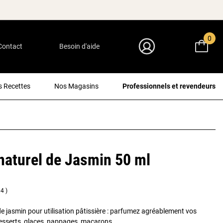
0
Contact
Besoin d'aide
Mon Compte
 Recettes
Nos Magasins
Professionnels et revendeurs
aturel de Jasmin 50 ml
4
e jasmin pour utilisation pâtissière : parfumez agréablement vos
esserts, glaces, nappages, macarons...