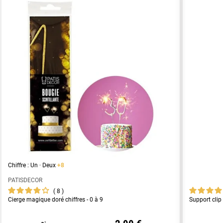
Chiffre : Un · Deux
+8
PATISDECOR
8
Cierge magique doré chiffres - 0 à 9
Support clip 