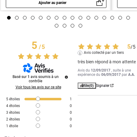
Ajouter au panier
Aperçu rapide
5
5
/
5
/
5
Avis collecté par un tiers
très bien répond à mon attente
Avis du
12/09/2017
, suite à une
expérience du
06/09/2017
par
A.A.
Basé sur
1
avis soumis à un
contrôle
Utile
(0)
Signaler
Voir tous les avis sur ce site
5
étoiles
1
4
étoiles
0
3
étoiles
0
2
étoiles
0
1
étoile
0