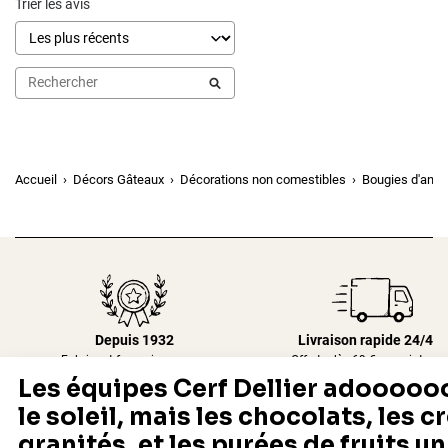
Trier les avis
Accueil
Décors Gâteaux
Décorations non comestibles
Bougies d'anni
Depuis 1932
Livraison rapide 24/48
Fabricant français reconnu
Offerte dès 69 € en point rela