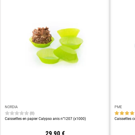
NORDIA
PME
(0)
Caissettes en papier Calypso anis n°1207 (x1000)
Caissettes c
29,90 €