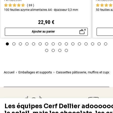
PATISDECOR
PATISDECO
69
100 feuilles azyme alimentaires A4 - épaisseur 0,3 mm
50 feuilles 
22,90 €
Ajouter au panier
Aperçu rapide
Accueil
Emballages et supports
Caissettes pâtisserie, muffins et cupca
Depuis 1932
Livraison rapide 24/48