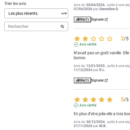
Trier les avis
Avis du
30/04/2026
, suite à une ex
07/04/2026
par
Geneviève D.
Utile
(1)
Signaler
2
/
5
Avis vérifié
N’avait pas un goût vanille. Elle 
bonne.
Avis du
12/01/2025
, suite à une ex
11/12/2024
par
R.L.
Utile
(1)
Signaler
5
/
5
Avis vérifié
En plus d’etre jolie elle a tres b
Avis du
30/12/2024
, suite à une ex
21/11/2024
par
M.B.