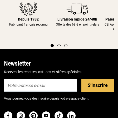
Depuis 1932
Livraison rapide 24/48h
Paieme
Fabricant français reconnu
Offerte dès 69 € en point relais
CB, Appl
Alm
Newsletter
Recevez les recettes, astuces et offres spéciales.
S'inscrire
Vous pourrez vous désinscrire depuis votre espace client.