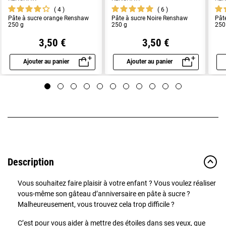
4
6
Pâte à sucre orange Renshaw
Pâte à sucre Noire Renshaw
Pât
250 g
250 g
250
3,50 €
3,50 €
Ajouter au panier
Ajouter au panier
Aperçu rapide
Aperçu rapide
Description
Vous souhaitez faire plaisir à votre enfant ? Vous voulez réaliser
vous-même son gâteau d’anniversaire en pâte à sucre ?
Malheureusement, vous trouvez cela trop difficile ?
C’est pour vous aider à mettre des étoiles dans ses yeux, que