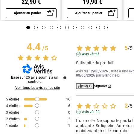
22,90 €
19,90 €
Ajouter au panier
Ajouter au panier
Aperçu rapide
Aperçu rapide
4.4
5
/
5
/
5
Avis vérifié
Satisfaite du produit
Avis du
12/06/2026
, suite à une ex
08/05/2026
par
Blandine D.
Basé sur
25
avis soumis à un
contrôle
Utile
(1)
Signaler
Voir tous les avis sur ce site
5
étoiles
16
2
/
5
4
étoiles
6
Avis vérifié
3
étoiles
0
2
étoiles
2
trop molle. Ne supporte pas la 
ambiante. Se liquéfie. Autrefois e
1
étoile
1
maintenant c'est le contraire.