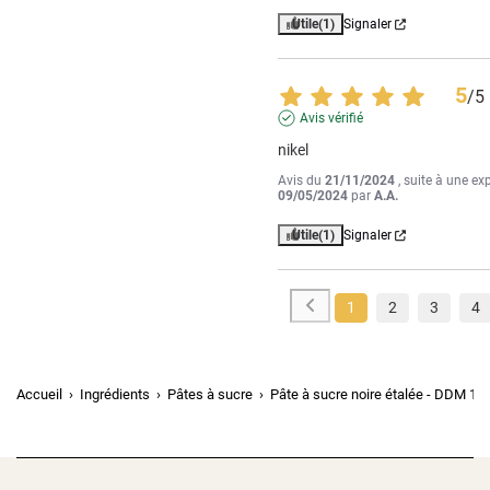
Utile
(1)
Signaler
5
/
5
Avis vérifié
nikel
Avis du
21/11/2024
, suite à une ex
09/05/2024
par
A.A.
Utile
(1)
Signaler
1
2
3
4
Accueil
Ingrédients
Pâtes à sucre
Pâte à sucre noire étalée - DDM 12