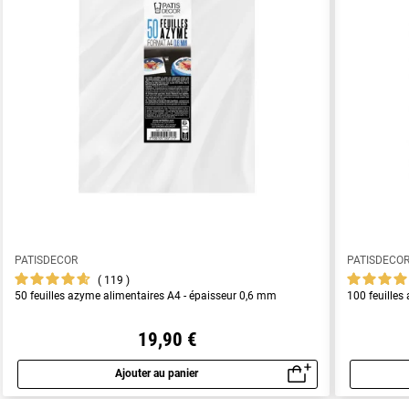
PATISDECOR
PATISDECO
119
50 feuilles azyme alimentaires A4 - épaisseur 0,6 mm
100 feuilles
19,90 €
Ajouter au panier
Aperçu rapide