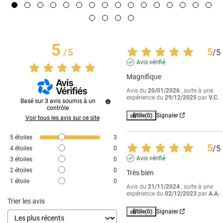
5
5
/
5
/
5
Avis vérifié
Magnifique
Avis du
20/01/2026
, suite à une
expérience du
29/12/2025
par
V.C.
Basé sur
3
avis soumis à un
contrôle
Utile
(0)
Signaler
Voir tous les avis sur ce site
5
étoiles
3
5
/
5
4
étoiles
0
Avis vérifié
3
étoiles
0
2
étoiles
0
Très bien
1
étoile
0
Avis du
21/11/2024
, suite à une
expérience du
02/12/2023
par
A.A.
Trier les avis
Utile
(0)
Signaler