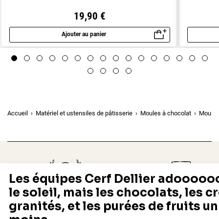
19,90 €
Ajouter au panier
Aperçu rapide
Accueil
Matériel et ustensiles de pâtisserie
Moules à chocolat
Moule 
Depuis 1932
Livraison rapide 24/48
Fabricant français reconnu
Offerte dès 69 € en point rela