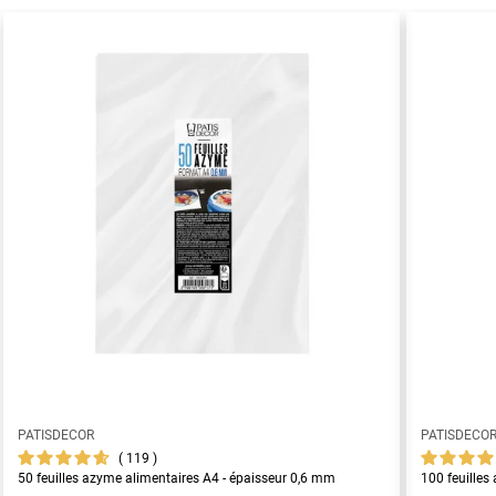
PATISDECOR
PATISDECO
119
50 feuilles azyme alimentaires A4 - épaisseur 0,6 mm
100 feuilles