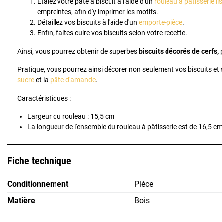
Étalez votre pâte à biscuit à l'aide d'un
rouleau à pâtisserie li
empreintes, afin d'y imprimer les motifs.
Détaillez vos biscuits à l'aide d'un
emporte-pièce
.
Enfin, faites cuire vos biscuits selon votre recette.
Ainsi, vous pourrez obtenir de superbes
biscuits décorés de cerfs,
p
Pratique, vous pourrez ainsi décorer non seulement vos biscuits et
sucre
et la
pâte d'amande
.
Caractéristiques :
Largeur du rouleau : 15,5 cm
La longueur de l'ensemble du rouleau à pâtisserie est de 16,5 c
Fiche technique
Conditionnement
Pièce
Matière
Bois