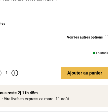
bles
Voir les autres options
En stock
Ajouter
au panier
+
 vous reste
2j 11h 45m
r être livré en express ce mardi 11 août