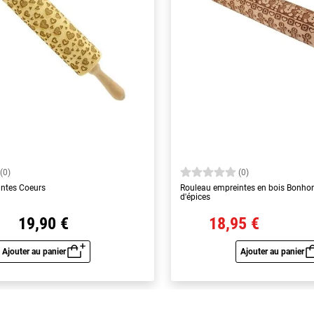
(0)
(0)
intes Coeurs
Rouleau empreintes en bois Bonh
d'épices
19,90 €
18,95 €
Ajouter au panier
Ajouter au panier
Aperçu rapide
Aperç