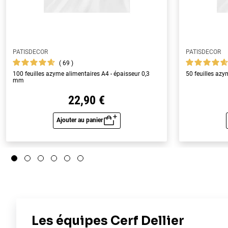
PATISDECOR
PATISDECOR
69
100 feuilles azyme alimentaires A4 - épaisseur 0,3
50 feuilles az
mm
22,90 €
Ajouter au panier
Aperçu rapide
5
/
5