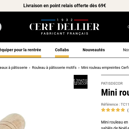
Livraison en point relais offerte dès 69€
équiper pour la rentrée
Collabs
Nouveautés
Nos
eaux à pâtisserie
Rouleau à pâtisserie motifs
Mini rouleau empreintes Cerf
PATISDECOR
Mini ro
Référence :
TC1
Mini rouleau en 
sablés de Noël e