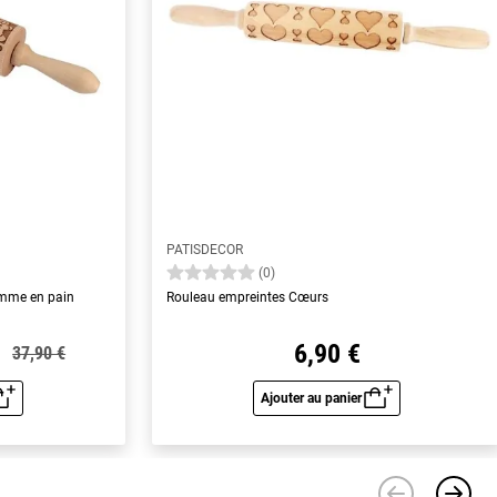
PATISDECOR
(0)
omme en pain
Rouleau empreintes Cœurs
6,90 €
37,90 €
Ajouter au panier
u rapide
Aperçu rapide