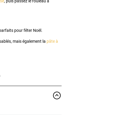
sse
, puis passez le rouleau à
arfaits pour fêter Noël.
 sablés, mais également la
pâte à
m