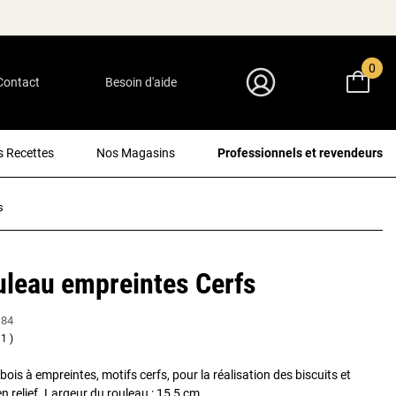
0
Contact
Besoin d'aide
Mon Compte
 Recettes
Nos Magasins
Professionnels et revendeurs
s
uleau empreintes Cerfs
184
1
bois à empreintes, motifs cerfs, pour la réalisation des biscuits et
n relief. Largeur du rouleau : 15,5 cm