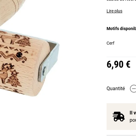
Lire plus
Motifs disponi
Cerf
6,90 €
Quantité
-
Il
pou