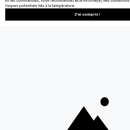
Newsletter
Recevez les recettes, astuces et offres spéciales.
S'inscrire
Vous pourrez vous désinscrire depuis votre espace client.
À propos de Cerf Dellier
Votre commande
Guides et conseil