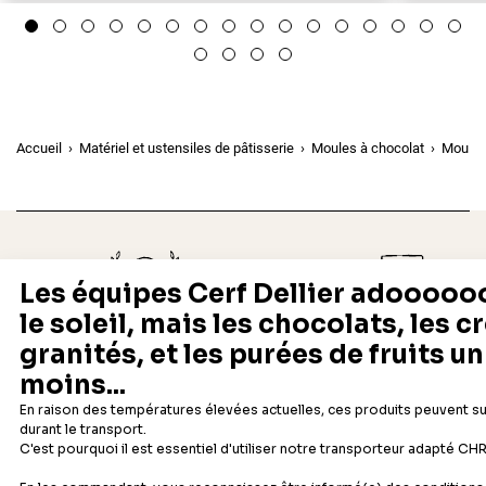
Accueil
Matériel et ustensiles de pâtisserie
Moules à chocolat
Moule 
Depuis 1932
Livraison rapide 24/48
Fabricant français reconnu
Offerte dès 69 € en point rela