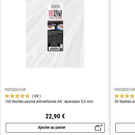
PATISDECOR
PATISDECO
69
100 feuilles azyme alimentaires A4 - épaisseur 0,3 mm
50 feuilles 
22,90 €
Ajouter au panier
Aperçu rapide