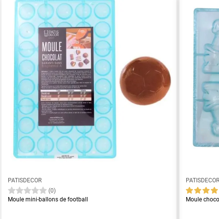
PATISDECOR
PATISDECO
(0)
Moule mini-ballons de football
Moule choco