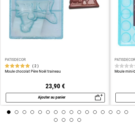
PATISDECOR
PATISDECO
2
Moule chocolat Père Noël traineau
Moule mini-b
23,90 €
Ajouter au panier
Aperçu rapide