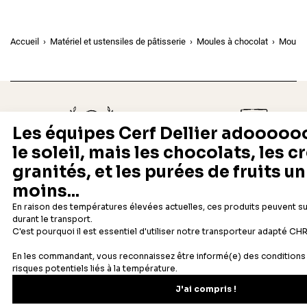
Accueil
Matériel et ustensiles de pâtisserie
Moules à chocolat
Moule 
Depuis 1932
Livraison rapide 24/48
Fabricant français reconnu
Offerte dès 69 € en point rela
Newsletter
Recevez les recettes, astuces et offres spéciales.