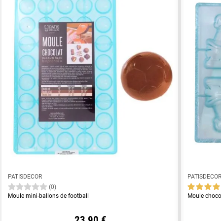
PATISDECOR
PATISDECO
(0)
Moule mini-ballons de football
Moule choco
23,90 €