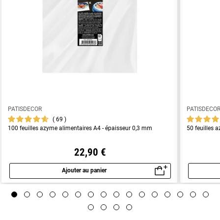
PATISDECOR
PATISDECO
69
100 feuilles azyme alimentaires A4 - épaisseur 0,3 mm
50 feuilles 
22,90 €
Ajouter au panier
Aperçu rapide