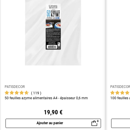
PATISDECOR
PATISDECO
119
50 feuilles azyme alimentaires A4 - épaisseur 0,6 mm
100 feuilles
19,90 €
Ajouter au panier
Aperçu rapide