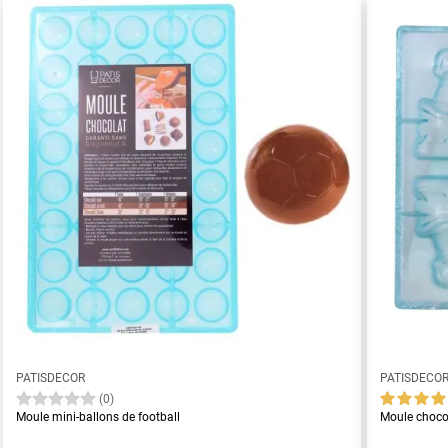
PATISDECOR
PATISDECO
(0)
Moule mini-ballons de football
Moule choco