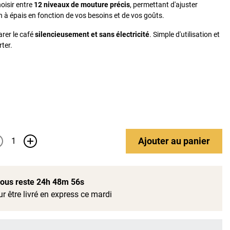
hoisir entre
12 niveaux de mouture précis
, permettant d'ajuster
in à épais en fonction de vos besoins et de vos goûts.
rer le café
silencieusement et sans électricité
. Simple d'utilisation et
rter.
Ajouter
au panier
+
 vous reste
24h 48m 55s
r être livré en express ce mardi