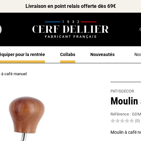
Livraison en point relais offerte dès 69€
équiper pour la rentrée
Collabs
Nouveautés
Nos
 à café manuel
PATISDECOR
Moulin 
Référence :
GDM
(0)
Moulin à café n