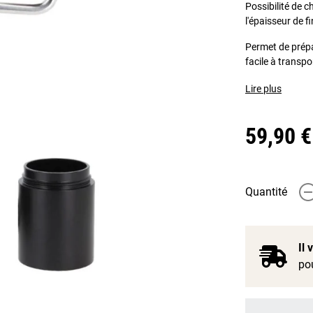
Possibilité de c
l'épaisseur de f
Permet de prépa
facile à transpo
Lire plus
59,90 €
Quantité
-
Il
pou