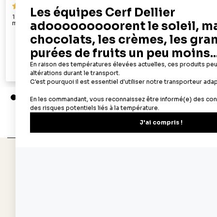
69
100 feuilles azyme alimentaires A4 - épaisseur 0,3
50 feuilles az
mm
22,90 €
Ajouter au panier
Aperçu rapide
Depuis 1932
Livraison rapide 
Fabricant français reconnu
Offerte dès 69 € en poi