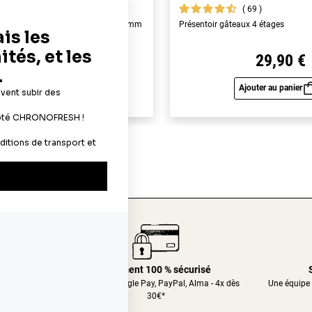
119
69
yme alimentaires A4 - épaisseur 0,6 mm
Présentoir gâteaux 4 étages
19,90 €
29,90 €
Ajouter au panier
Ajouter au panier
Aperçu rapide
Aperç
24/48h
Paiement 100 % sécurisé
nt relais
CB, Apple&Google Pay, PayPal, Alma - 4x dès
Une équipe 
30€*