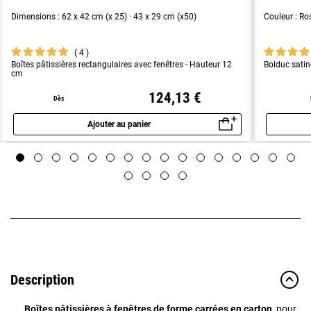
Dimensions : 62 x 42 cm (x 25) · 43 x 29 cm (x50)
Couleur : Ro
4
Boîtes pâtissières rectangulaires avec fenêtres - Hauteur 12
Bolduc sati
cm
124,13 €
Dès
Ajouter au panier
Aperçu rapide
Description
Boîtes pâtissières à fenêtres de forme carrées en carton,
pour