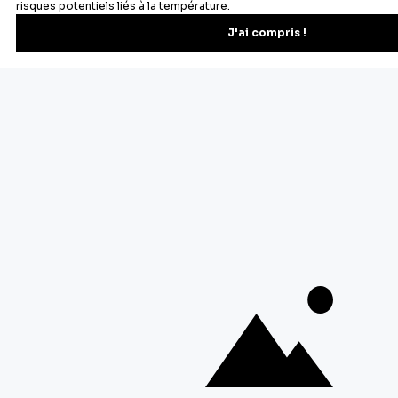
Vous pourrez vous désinscrire depuis votre espace client.
À propos de Cerf Dellier
Votre commande
Guides et conseil
Contactez notre service client