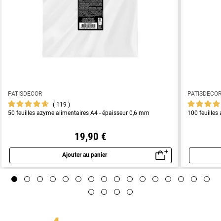
PATISDECOR
PATISDECO
119
50 feuilles azyme alimentaires A4 - épaisseur 0,6 mm
100 feuilles
19,90 €
Ajouter au panier
Aperçu rapide