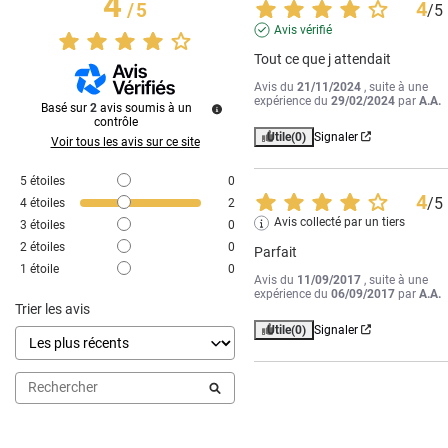
4
4
/
5
/
5
Avis vérifié
Tout ce que j attendait
Avis du
21/11/2024
, suite à une
expérience du
29/02/2024
par
A.A.
Basé sur
2
avis soumis à un
contrôle
Utile
(0)
Signaler
Voir tous les avis sur ce site
5
étoiles
0
4
/
5
4
étoiles
2
Avis collecté par un tiers
3
étoiles
0
2
étoiles
0
Parfait
1
étoile
0
Avis du
11/09/2017
, suite à une
expérience du
06/09/2017
par
A.A.
Trier les avis
Utile
(0)
Signaler