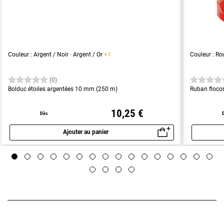
Couleur : Argent / Noir · Argent / Or
+1
Couleur : Ro
(0)
Bolduc étoiles argentées 10 mm (250 m)
Ruban floco
10,25 €
Dès
Ajouter au panier
Aperçu rapide