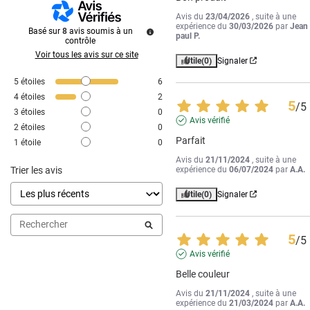
Avis du
23/04/2026
, suite à une
expérience du
30/03/2026
par
Jean
Basé sur
8
avis soumis à un
paul P.
contrôle
Voir tous les avis sur ce site
Utile
(0)
Signaler
5
étoiles
6
4
étoiles
2
5
/
5
3
étoiles
0
Avis vérifié
2
étoiles
0
Parfait
1
étoile
0
Avis du
21/11/2024
, suite à une
Trier les avis
expérience du
06/07/2024
par
A.A.
Utile
(0)
Signaler
5
/
5
Avis vérifié
Belle couleur
Avis du
21/11/2024
, suite à une
expérience du
21/03/2024
par
A.A.