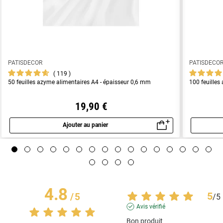
PATISDECOR
PATISDECO
119
50 feuilles azyme alimentaires A4 - épaisseur 0,6 mm
100 feuilles
19,90 €
Ajouter au panier
Aperçu rapide
4.8
5
/
5
/
5
Avis vérifié
Bon produit