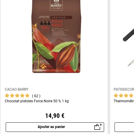
CACAO BARRY
PATISDECO
62
Chocolat pistoles Force Noire 50 % 1 kg
Thermomètre 
14,90 €
Ajouter au panier
Aperçu rapide