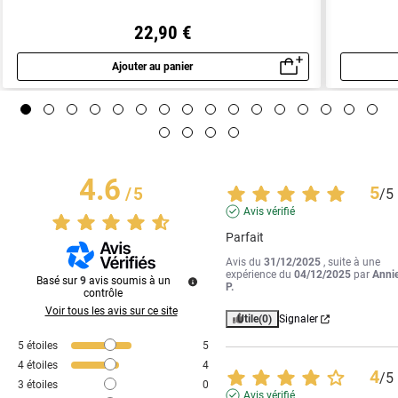
22,90 €
Ajouter au panier
Aperçu rapide
4.6
5
/
5
/
5
Avis vérifié
Parfait
Avis du
31/12/2025
, suite à une
expérience du
04/12/2025
par
Anni
Basé sur
9
avis soumis à un
P.
contrôle
Voir tous les avis sur ce site
Utile
(0)
Signaler
5
étoiles
5
4
étoiles
4
4
/
5
3
étoiles
0
Avis vérifié