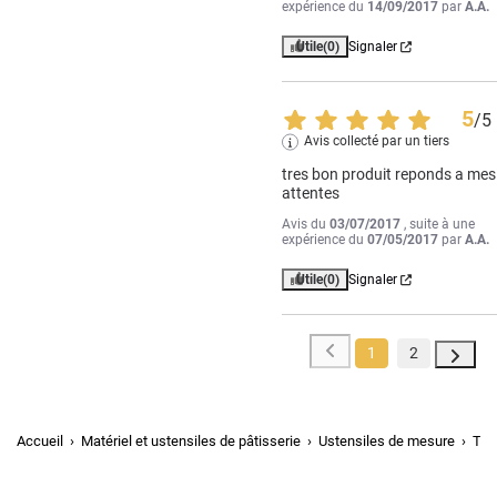
expérience du
14/09/2017
par
A.A.
Utile
(0)
Signaler
5
/
5
Avis collecté par un tiers
tres bon produit reponds a mes 
attentes
Avis du
03/07/2017
, suite à une
expérience du
07/05/2017
par
A.A.
Utile
(0)
Signaler
1
2
Accueil
Matériel et ustensiles de pâtisserie
Ustensiles de mesure
The