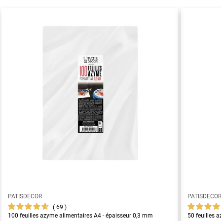
PATISDECOR
PATISDECO
69
100 feuilles azyme alimentaires A4 - épaisseur 0,3 mm
50 feuilles 