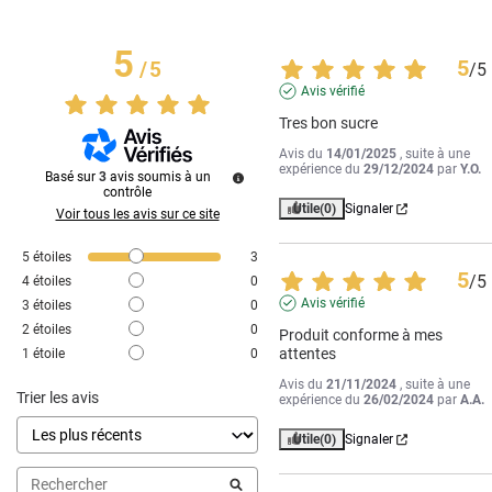
5
5
/
5
/
5
Avis vérifié
Tres bon sucre
Avis du
14/01/2025
, suite à une
expérience du
29/12/2024
par
Y.O.
Basé sur
3
avis soumis à un
contrôle
Utile
(0)
Signaler
Voir tous les avis sur ce site
5
étoiles
3
5
/
5
4
étoiles
0
Avis vérifié
3
étoiles
0
2
étoiles
0
Produit conforme à mes 
attentes
1
étoile
0
Avis du
21/11/2024
, suite à une
Trier les avis
expérience du
26/02/2024
par
A.A.
Utile
(0)
Signaler