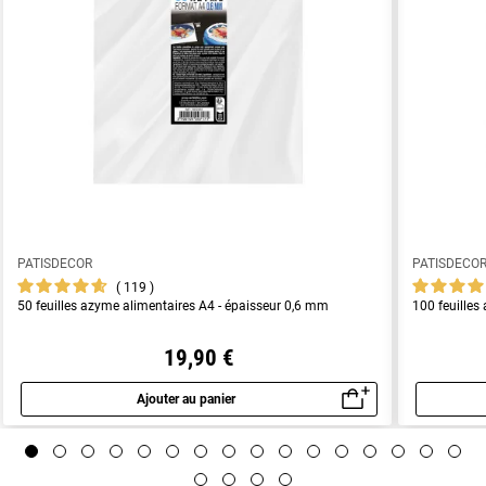
PATISDECOR
PATISDECO
119
50 feuilles azyme alimentaires A4 - épaisseur 0,6 mm
100 feuilles
19,90 €
Ajouter au panier
Aperçu rapide