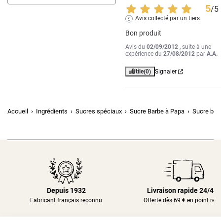
5
/
5
Avis collecté par un tiers
Bon produit
Avis du
02/09/2012
, suite à une
expérience du
27/08/2012
par
A.A.
Utile
(0)
Signaler
Accueil
Ingrédients
Sucres spéciaux
Sucre Barbe à Papa
Sucre bar
Depuis 1932
Livraison rapide 24/48
Fabricant français reconnu
Offerte dès 69 € en point rela