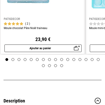
PATISDECOR
PATISDECO
2
Moule chocolat Père Noël traineau
Moule mini-b
23,90 €
Ajouter au panier
Aperçu rapide
Description