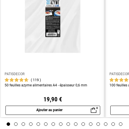
PATISDECOR
PATISDECO
119
50 feuilles azyme alimentaires A4 - épaisseur 0,6 mm
100 feuilles
19,90 €
Ajouter au panier
Aperçu rapide