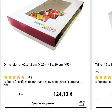
Dimensions : 62 x 42 cm (x 25) · 43 x 29 cm (x50)
Taille : 15 
PME
4
Boîtes pâtissières rectangulaires avec fenêtres - Hauteur 12
Boîte pâtis
cm
124,13 €
Dès
Ajouter au panier
Aperçu rapide