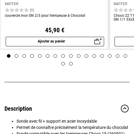
MATFER
MATFER
(0)
couvercle inox GN 2/3 pour trempeuse à Chocolat
Choco 22 T t
GN 1/1 53x
45,90 €
Ajouter au panier
Aperçu rapide
Description
Sonde avec fil + support en acier inoxydable
Permet de connaître précisément la température du chocolat
Sonde compatible avec les trempeuses Choco 15 (260501),