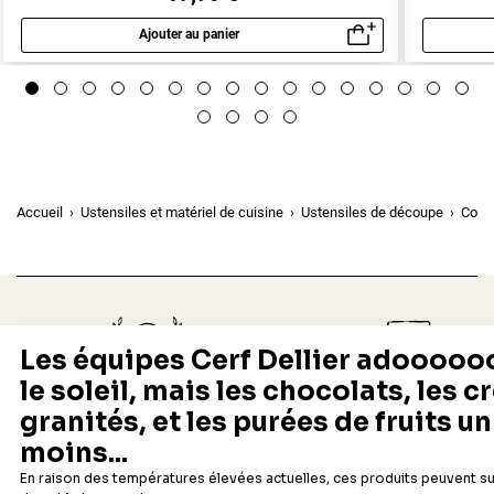
Ajouter au panier
Aperçu rapide
Accueil
Ustensiles et matériel de cuisine
Ustensiles de découpe
Coup
Depuis 1932
Livraison rapide 24/48
Fabricant français reconnu
Offerte dès 69 € en point rela