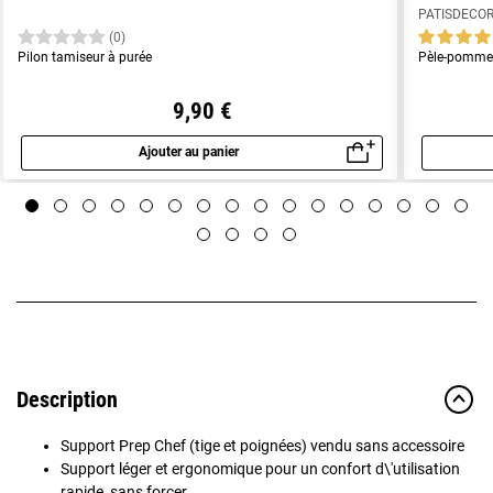
PATISDECO
(0)
Pilon tamiseur à purée
Pèle-pommes
9,90 €
Ajouter au panier
Aperçu rapide
Description
Support Prep Chef (tige et poignées) vendu sans accessoire
Support léger et ergonomique pour un confort d\'utilisation
rapide, sans forcer