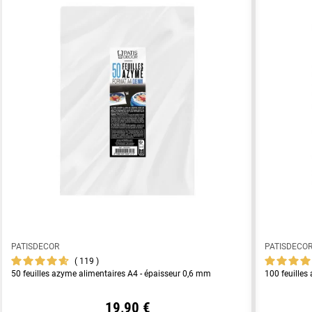
PATISDECOR
PATISDECO
119
50 feuilles azyme alimentaires A4 - épaisseur 0,6 mm
100 feuilles
19,90 €