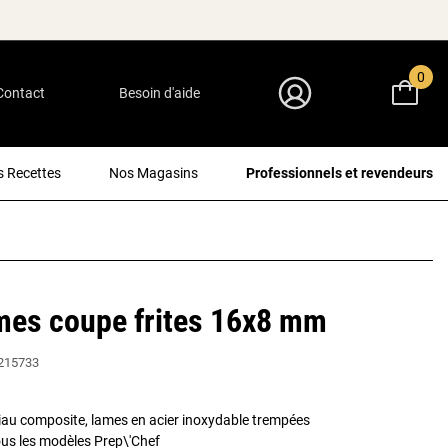
0
Contact
Besoin d'aide
Mon Compte
 Recettes
Nos Magasins
Professionnels et revendeurs
mes coupe frites 16x8 mm
215733
au composite, lames en acier inoxydable trempées
ous les modèles Prep\'Chef