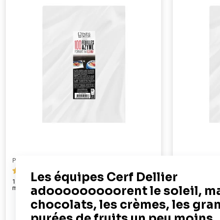
PATISDECOR
PATISDECOR
69
100 feuilles azyme alimentaires A4 - épaisseur 0,3
50 feuilles az
mm
22,90 €