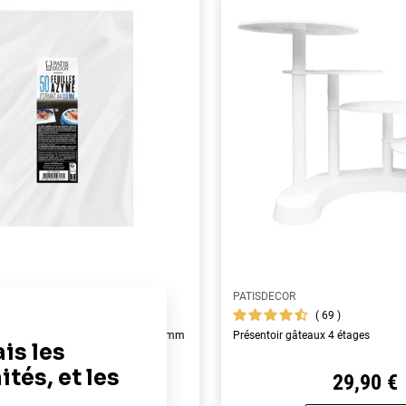
PATISDECOR
119
69
yme alimentaires A4 - épaisseur 0,6 mm
Présentoir gâteaux 4 étages
19,90 €
29,90 €