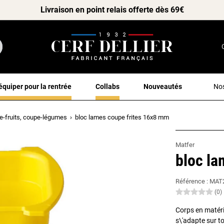
Livraison en point relais offerte dès 69€
équiper pour la rentrée
Collabs
Nouveautés
Nos
e-fruits, coupe-légumes
bloc lames coupe frites 16x8 mm
Matfer
bloc la
Référence :
MAT
(0)
Corps en matéri
s\'adapte sur t