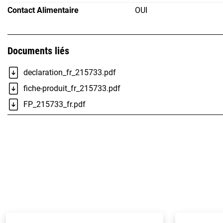
Contact Alimentaire
OUI
Documents liés
declaration_fr_215733.pdf
fiche-produit_fr_215733.pdf
FP_215733_fr.pdf