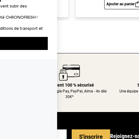
Ajouter au panier
Ajouter au panier
Aperçu rapide
Aperç
24/48h
Paiement 100 % sécurisé
nt relais
CB, Apple&Google Pay, PayPal, Alma - 4x dès
Une équipe 
30€*
Rejoignez-n
S'inscrire