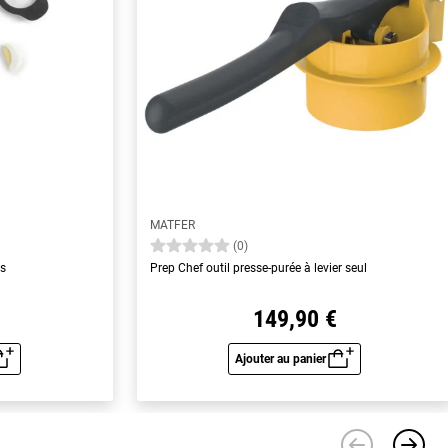
MATFER
(0)
ns
Prep Chef outil presse-purée à levier seul
149,90 €
Ajouter au panier
u rapide
Aperçu rapide