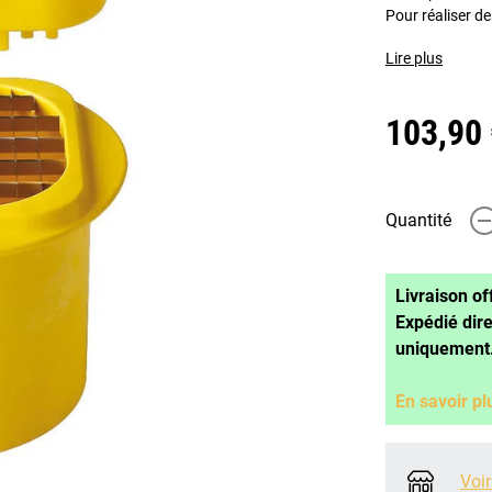
Pour réaliser d
Lire plus
103,90
Quantité
-
Livraison of
Expédié dir
uniquement
En savoir pl
Voir