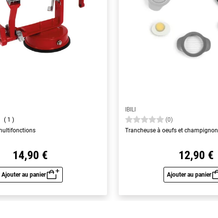
IBILI
1
(0)
ultifonctions
Trancheuse à oeufs et champigno
14,90 €
12,90 €
Ajouter au panier
Ajouter au panier
Aperçu rapide
Aperç