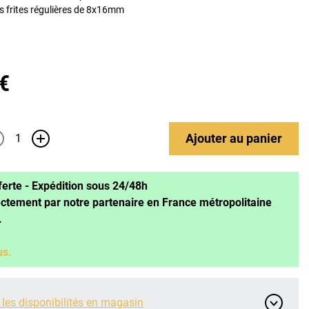
es frites régulières de 8x16mm
 €
Ajouter
au panier
+
ferte - Expédition sous 24/48h
ectement par notre partenaire en France métropolitaine
.
us.
 les disponibilités en magasin