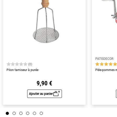
PATISDECOR
(0)
Pilon tamiseur à purée
Pèle-pommes m
9,90 €
Ajouter au panier
Aperçu rapide