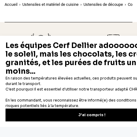
Accueil
Ustensiles et matériel de cuisine
Ustensiles de découpe
Coup
Depuis 1932
Livraison rapide 24/48
Fabricant français reconnu
Offerte dès 69 € en point rela
Newsletter
Recevez les recettes, astuces et offres spéciales.
S'inscrire