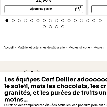
Ajouter au panier
Aperçu rapide
Accueil
Matériel et ustensiles de pâtisserie
Moules silicone
Moule sil
Depuis 1932
Livraison rapide 24/48
Fabricant français reconnu
Offerte dès 69 € en point rela