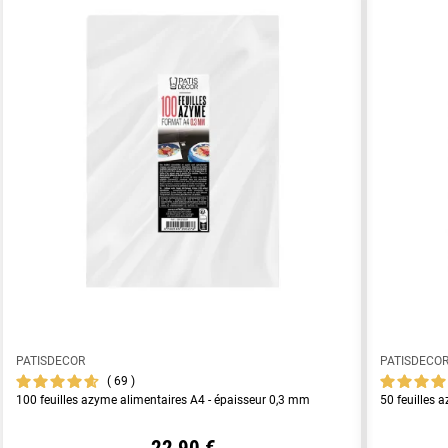
PATISDECOR
PATISDECO
69
100 feuilles azyme alimentaires A4 - épaisseur 0,3 mm
50 feuilles 
22,90 €