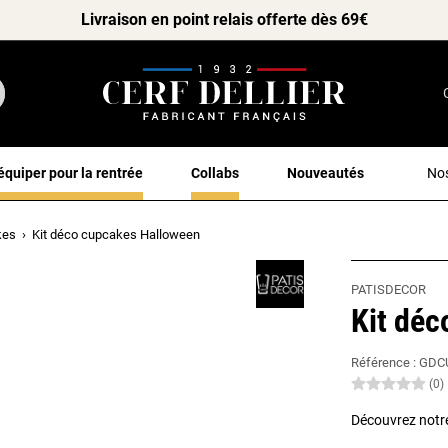
Livraison en point relais offerte dès 69€
équiper pour la rentrée
Collabs
Nouveautés
Nos
kes
Kit déco cupcakes Halloween
PATISDECOR
Kit déc
Référence :
GDC
(0)
Découvrez notre