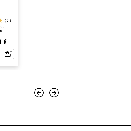
3
e 6
cm
0 €
u
perçu rapide