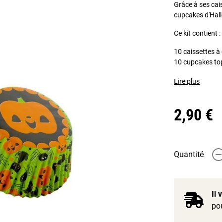
Grâce à ses cai
cupcakes d'Hall
Ce kit contient :
10 caissettes à
10 cupcakes top
Lire plus
2,90 €
Quantité
-
Il
pou