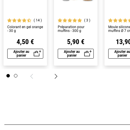
14
3
Colorant en gel orange
Préparation pour
Moule silicon
- 30 g
muffins - 300 g
muffins Ø 7 
4,50 €
5,90 €
13,9
Ajouter au
Ajouter au
Ajouter a
panier
panier
panier
Aperçu rapide
Aperçu rapide
A