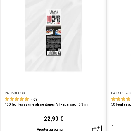
PATISDECOR
PATISDECO
69
100 feuilles azyme alimentaires A4 - épaisseur 0,3 mm
50 feuilles 
22,90 €
Ajouter au panier