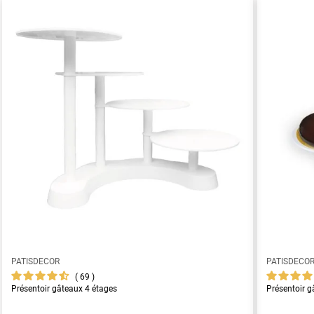
PATISDECOR
PATISDECO
69
Présentoir gâteaux 4 étages
Présentoir g