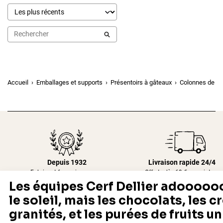
Accueil
Emballages et supports
Présentoirs à gâteaux
Colonnes de sé
Depuis 1932
Livraison rapide 24/48
Fabricant français reconnu
Offerte dès 69 € en point rela