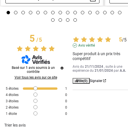
Aperçu rapide
5
5
/
5
/
5
Avis vérifié
Super produit à un prix très 
compétitif
Avis du
21/11/2024
, suite à une
Basé sur
1
avis soumis à un
expérience du
21/01/2024
par
A.A.
contrôle
Voir tous les avis sur ce site
Utile
(0)
Signaler
5
étoiles
1
4
étoiles
0
3
étoiles
0
2
étoiles
0
1
étoile
0
Trier les avis