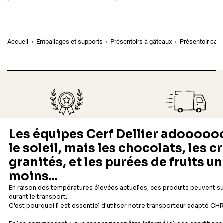
Accueil
Emballages et supports
Présentoirs à gâteaux
Présentoir cage
Depuis 1932
Livraison rapide 24/48
Fabricant français reconnu
Offerte dès 69 € en point rela
Newsletter
Recevez les recettes, astuces et offres spéciales.