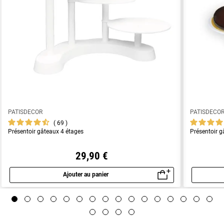
PATISDECOR
PATISDECO
69
Présentoir gâteaux 4 étages
Présentoir g
29,90 €
Ajouter au panier
Aperçu rapide