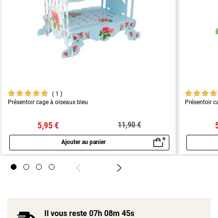
1
Présentoir cage à oiseaux bleu
Présentoir c
5,95 €
11,90 €
Ajouter au panier
Aperçu rapide
Il vous reste
07h 08m 45s