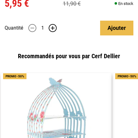
5,95 €
11,90 €
En stock
Ajouter
Quantité
-
+
Recommandés pour vous par Cerf Dellier
PROMO -50%
PROMO -50%