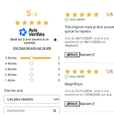
5
5
/
5
/
5
Avis vérifié
Très mignon mais je dois avouer
que je l'ai repeins
Avis du
30/11/2025
, suite à une
Basé sur
2
avis soumis à un
expérience du
08/11/2025
par
contrôle
Jessica G.
Voir tous les avis sur ce site
Utile
(0)
Signaler
5
étoiles
2
4
étoiles
0
3
étoiles
0
5
/
5
2
étoiles
0
Avis vérifié
1
étoile
0
Magnifique
Trier les avis
Avis du
21/11/2024
, suite à une
expérience du
19/06/2022
par
A.A.
Utile
(0)
Signaler