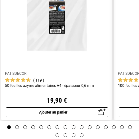
PATISDECOR
PATISDECO
119
50 feuilles azyme alimentaires A4 - épaisseur 0,6 mm
100 feuilles
19,90 €
Ajouter au panier
Aperçu rapide