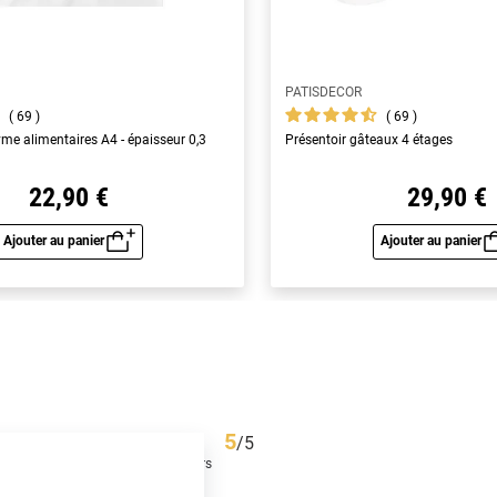
PATISDECOR
69
69
yme alimentaires A4 - épaisseur 0,3
Présentoir gâteaux 4 étages
22,90 €
29,90 €
Ajouter au panier
Ajouter au panier
Aperçu rapide
Aperç
5
/
5
Avis collecté par un tiers