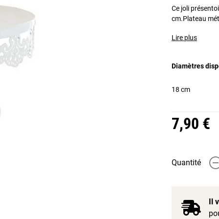
Ce joli présento
cm.Plateau méta
Lire plus
Diamètres disp
18 cm
7,90 €
Quantité
-
Il
pou