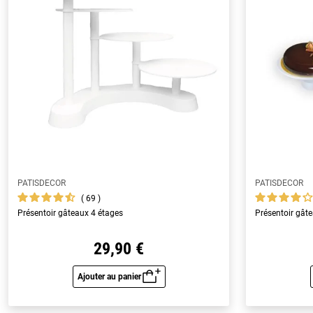
PATISDECOR
PATISDECOR
69
Présentoir gâteaux 4 étages
Présentoir gât
29,90 €
Ajouter au panier
Aperçu rapide