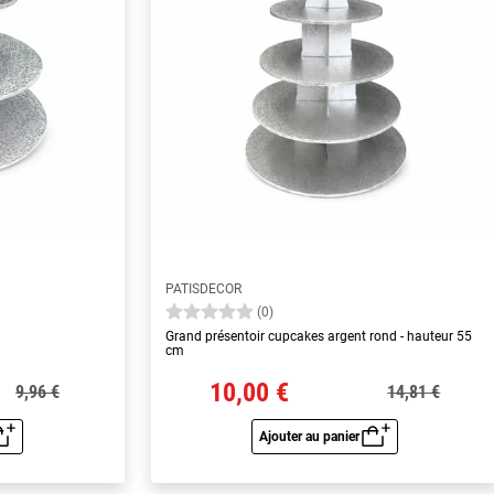
PATISDECOR
(0)
Grand présentoir cupcakes argent rond - hauteur 55
cm
10,00 €
9,96 €
14,81 €
Ajouter au panier
u rapide
Aperçu rapide