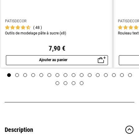
PATISDECOR
PATISDECO
48
Outils de modelage pâte à sucre (x8)
Rouleau text
7,90 €
Ajouter au panier
Aperçu rapide
Description