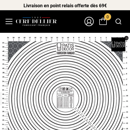
Livraison en point relais offerte dès 69€
0
Menu
Mon Compte