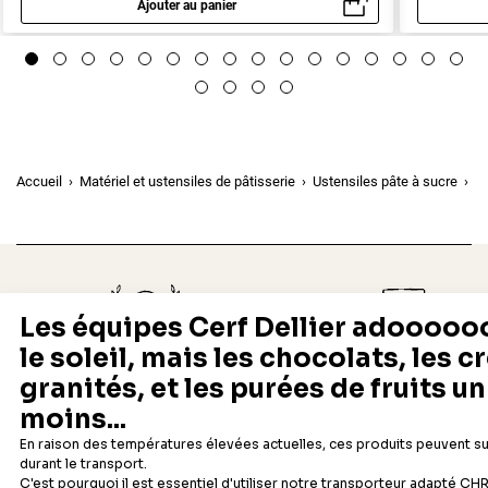
Ajouter au panier
Aperçu rapide
Accueil
Matériel et ustensiles de pâtisserie
Ustensiles pâte à sucre
Ta
Depuis 1932
Livraison rapide 24/48
Fabricant français reconnu
Offerte dès 69 € en point rela