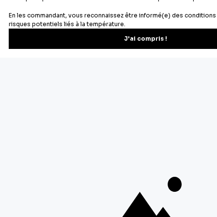
Newsletter
Recevez les recettes, astuces et offres spéciales.
S'inscrire
Vous pourrez vous désinscrire depuis votre espace client.
À propos de Cerf Dellier
Votre commande
Guides et conseil